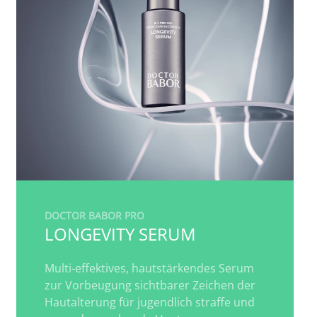
DOCTOR BABOR PRO
LONGEVITY SERUM
Multi-effektives, hautstärkendes Serum
zur Vorbeugung sichtbarer Zeichen der
Hautalterung für jugendlich straffe und